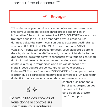
particulières ci-dessous **
Envoyer
** Les données personnelles communiquées sont nécessaires aux
fins de vous contacter et sont enregistrées dans un fichier
informatisé. Elles sont destinées à AIR ECO CONFORT et ses sous-
traitants dans le seul but de répondre à votre message. Les
données collectées seront communiquées aux seuls destinataires
suivants: AIR ECO CONFORT 24 Rue des Fontaines 77950
VOISENON contact@airecoconfort.com. Vous disposez de droits
d’accès, de rectification, d’effacement, de portabilité, de limitation,
d’opposition, de retrait de votre consentement à tout moment et du
droit d’introduire une réclamation auprès d’une autorité de
contrôle, ainsi que d’organiser le sort de vos données post-
mortem. Vous pouvez exercer ces droits par voie postale à
l'adresse 24 Rue des Fontaines 77950 VOISENON ou par courrier
électronique à l'adresse contact@airecoconfort.com. Un justificatif
d'identité pourra vous être demandé. Nous conservons vos
données pendant la période de prise de contact puis pendant la
durée de prescription légale aux fins probatoires et de gestion des
contentieux. Vous avez le droit de vous inscrire sur la liste
d'opposition au démarchage téléphonique, disponible à cette
adresse:
Bloctel.gouv.fr
. Consultez le site cnil.fr pour plus
Ce site utilise des cookies et
d’informations sur vos droits.
vous donne le contrôle sur
ceux que vous souhaitez