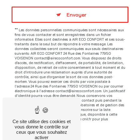
Envoyer
** Les données personnelles communiquées sont nécessaires aux
fins de vous contacter et sont enregistrées dans un fichier
informatisé. Elles sont destinées à AIR ECO CONFORT et ses sous-
traitants dans le seul but de répondre à votre message. Les
données collectées seront communiquées aux seuls destinataires
suivants: AIR ECO CONFORT 24 Rue des Fontaines 77950
VOISENON contact@airecoconfort.com. Vous disposez de droits
d’accès, de rectification, d’effacement, de portabilité, de limitation,
d’opposition, de retrait de votre consentement à tout moment et du
droit d’introduire une réclamation auprès d’une autorité de
contrôle, ainsi que d’organiser le sort de vos données post-
mortem. Vous pouvez exercer ces droits par voie postale à
l'adresse 24 Rue des Fontaines 77950 VOISENON ou par courrier
électronique à l'adresse contact@airecoconfort.com. Un justificatif
d'identité pourra vous être demandé. Nous conservons vos
données pendant la période de prise de contact puis pendant la
durée de prescription légale aux fins probatoires et de gestion des
contentieux. Vous avez le droit de vous inscrire sur la liste
d'opposition au démarchage téléphonique, disponible à cette
adresse:
Bloctel.gouv.fr
. Consultez le site cnil.fr pour plus
Ce site utilise des cookies et
d’informations sur vos droits.
vous donne le contrôle sur
ceux que vous souhaitez
activer