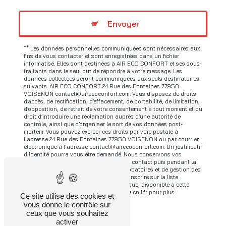
Envoyer
** Les données personnelles communiquées sont nécessaires aux
fins de vous contacter et sont enregistrées dans un fichier
informatisé. Elles sont destinées à AIR ECO CONFORT et ses sous-
traitants dans le seul but de répondre à votre message. Les
données collectées seront communiquées aux seuls destinataires
suivants: AIR ECO CONFORT 24 Rue des Fontaines 77950
VOISENON contact@airecoconfort.com. Vous disposez de droits
d’accès, de rectification, d’effacement, de portabilité, de limitation,
d’opposition, de retrait de votre consentement à tout moment et du
droit d’introduire une réclamation auprès d’une autorité de
contrôle, ainsi que d’organiser le sort de vos données post-
mortem. Vous pouvez exercer ces droits par voie postale à
l'adresse 24 Rue des Fontaines 77950 VOISENON ou par courrier
électronique à l'adresse contact@airecoconfort.com. Un justificatif
d'identité pourra vous être demandé. Nous conservons vos
données pendant la période de prise de contact puis pendant la
durée de prescription légale aux fins probatoires et de gestion des
contentieux. Vous avez le droit de vous inscrire sur la liste
d'opposition au démarchage téléphonique, disponible à cette
adresse:
Bloctel.gouv.fr
. Consultez le site cnil.fr pour plus
Ce site utilise des cookies et
d’informations sur vos droits.
vous donne le contrôle sur
ceux que vous souhaitez
activer