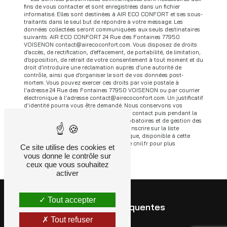
fins de vous contacter et sont enregistrées dans un fichier
informatisé. Elles sont destinées à AIR ECO CONFORT et ses sous-
traitants dans le seul but de répondre à votre message. Les
données collectées seront communiquées aux seuls destinataires
suivants: AIR ECO CONFORT 24 Rue des Fontaines 77950
VOISENON contact@airecoconfort.com. Vous disposez de droits
d’accès, de rectification, d’effacement, de portabilité, de limitation,
d’opposition, de retrait de votre consentement à tout moment et du
droit d’introduire une réclamation auprès d’une autorité de
contrôle, ainsi que d’organiser le sort de vos données post-
mortem. Vous pouvez exercer ces droits par voie postale à
l'adresse 24 Rue des Fontaines 77950 VOISENON ou par courrier
électronique à l'adresse contact@airecoconfort.com. Un justificatif
d'identité pourra vous être demandé. Nous conservons vos
données pendant la période de prise de contact puis pendant la
durée de prescription légale aux fins probatoires et de gestion des
contentieux. Vous avez le droit de vous inscrire sur la liste
d'opposition au démarchage téléphonique, disponible à cette
adresse:
Bloctel.gouv.fr
. Consultez le site cnil.fr pour plus
Ce site utilise des cookies et
d’informations sur vos droits.
vous donne le contrôle sur
ceux que vous souhaitez
activer
Tout accepter
Recherches fréquentes
Tout refuser