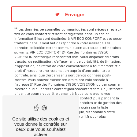
Envoyer
** Les données personnelles communiquées sont nécessaires aux
fins de vous contacter et sont enregistrées dans un fichier
informatisé. Elles sont destinées à AIR ECO CONFORT et ses sous-
traitants dans le seul but de répondre à votre message. Les
données collectées seront communiquées aux seuls destinataires
suivants: AIR ECO CONFORT 24 Rue des Fontaines 77950
VOISENON contact@airecoconfort.com. Vous disposez de droits
d’accès, de rectification, d’effacement, de portabilité, de limitation,
d’opposition, de retrait de votre consentement à tout moment et du
droit d’introduire une réclamation auprès d’une autorité de
contrôle, ainsi que d’organiser le sort de vos données post-
mortem. Vous pouvez exercer ces droits par voie postale à
l'adresse 24 Rue des Fontaines 77950 VOISENON ou par courrier
électronique à l'adresse contact@airecoconfort.com. Un justificatif
d'identité pourra vous être demandé. Nous conservons vos
données pendant la période de prise de contact puis pendant la
durée de prescription légale aux fins probatoires et de gestion des
contentieux. Vous avez le droit de vous inscrire sur la liste
d'opposition au démarchage téléphonique, disponible à cette
adresse:
Bloctel.gouv.fr
. Consultez le site cnil.fr pour plus
Ce site utilise des cookies et
d’informations sur vos droits.
vous donne le contrôle sur
ceux que vous souhaitez
activer