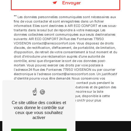
Envoyer
** Les données personnelles communiquées sont nécessaires aux
fins de vous contacter et sont enregistrées dans un fichier
informatisé. Elles sont destinées à AIR ECO CONFORT et ses sous-
traitants dans le seul but de répondre à votre message. Les
données collectées seront communiquées aux seuls destinataires
suivants: AIR ECO CONFORT 24 Rue des Fontaines 77950
VOISENON contact@airecoconfort.com. Vous disposez de droits
d’accès, de rectification, d’effacement, de portabilité, de limitation,
d’opposition, de retrait de votre consentement à tout moment et du
droit d’introduire une réclamation auprès d’une autorité de
contrôle, ainsi que d’organiser le sort de vos données post-
mortem. Vous pouvez exercer ces droits par voie postale à
l'adresse 24 Rue des Fontaines 77950 VOISENON ou par courrier
électronique à l'adresse contact@airecoconfort.com. Un justificatif
d'identité pourra vous être demandé. Nous conservons vos
données pendant la période de prise de contact puis pendant la
durée de prescription légale aux fins probatoires et de gestion des
contentieux. Vous avez le droit de vous inscrire sur la liste
d'opposition au démarchage téléphonique, disponible à cette
adresse:
Bloctel.gouv.fr
. Consultez le site cnil.fr pour plus
Ce site utilise des cookies et
d’informations sur vos droits.
vous donne le contrôle sur
ceux que vous souhaitez
activer