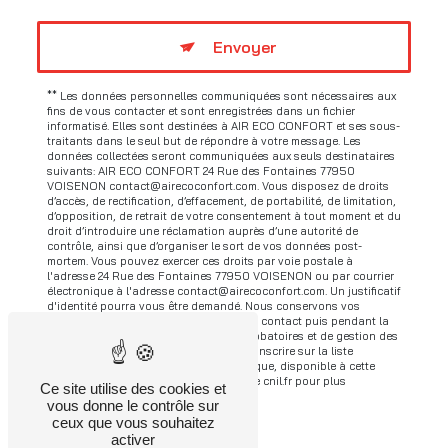
Envoyer
** Les données personnelles communiquées sont nécessaires aux
fins de vous contacter et sont enregistrées dans un fichier
informatisé. Elles sont destinées à AIR ECO CONFORT et ses sous-
traitants dans le seul but de répondre à votre message. Les
données collectées seront communiquées aux seuls destinataires
suivants: AIR ECO CONFORT 24 Rue des Fontaines 77950
VOISENON contact@airecoconfort.com. Vous disposez de droits
d’accès, de rectification, d’effacement, de portabilité, de limitation,
d’opposition, de retrait de votre consentement à tout moment et du
droit d’introduire une réclamation auprès d’une autorité de
contrôle, ainsi que d’organiser le sort de vos données post-
mortem. Vous pouvez exercer ces droits par voie postale à
l'adresse 24 Rue des Fontaines 77950 VOISENON ou par courrier
électronique à l'adresse contact@airecoconfort.com. Un justificatif
d'identité pourra vous être demandé. Nous conservons vos
données pendant la période de prise de contact puis pendant la
durée de prescription légale aux fins probatoires et de gestion des
contentieux. Vous avez le droit de vous inscrire sur la liste
d'opposition au démarchage téléphonique, disponible à cette
adresse:
Bloctel.gouv.fr
. Consultez le site cnil.fr pour plus
Ce site utilise des cookies et
d’informations sur vos droits.
vous donne le contrôle sur
ceux que vous souhaitez
activer