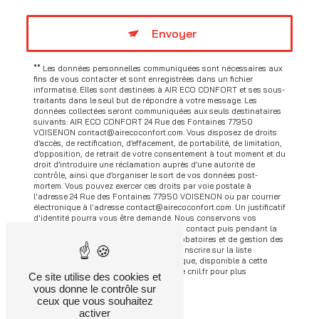
Envoyer
** Les données personnelles communiquées sont nécessaires aux
fins de vous contacter et sont enregistrées dans un fichier
informatisé. Elles sont destinées à AIR ECO CONFORT et ses sous-
traitants dans le seul but de répondre à votre message. Les
données collectées seront communiquées aux seuls destinataires
suivants: AIR ECO CONFORT 24 Rue des Fontaines 77950
VOISENON contact@airecoconfort.com. Vous disposez de droits
d’accès, de rectification, d’effacement, de portabilité, de limitation,
d’opposition, de retrait de votre consentement à tout moment et du
droit d’introduire une réclamation auprès d’une autorité de
contrôle, ainsi que d’organiser le sort de vos données post-
mortem. Vous pouvez exercer ces droits par voie postale à
l'adresse 24 Rue des Fontaines 77950 VOISENON ou par courrier
électronique à l'adresse contact@airecoconfort.com. Un justificatif
d'identité pourra vous être demandé. Nous conservons vos
données pendant la période de prise de contact puis pendant la
durée de prescription légale aux fins probatoires et de gestion des
contentieux. Vous avez le droit de vous inscrire sur la liste
d'opposition au démarchage téléphonique, disponible à cette
adresse:
Bloctel.gouv.fr
. Consultez le site cnil.fr pour plus
Ce site utilise des cookies et
d’informations sur vos droits.
vous donne le contrôle sur
ceux que vous souhaitez
activer