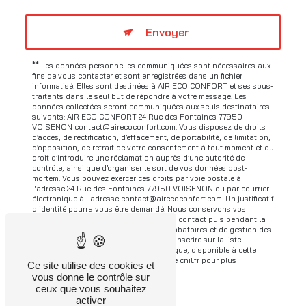
Envoyer
** Les données personnelles communiquées sont nécessaires aux
fins de vous contacter et sont enregistrées dans un fichier
informatisé. Elles sont destinées à AIR ECO CONFORT et ses sous-
traitants dans le seul but de répondre à votre message. Les
données collectées seront communiquées aux seuls destinataires
suivants: AIR ECO CONFORT 24 Rue des Fontaines 77950
VOISENON contact@airecoconfort.com. Vous disposez de droits
d’accès, de rectification, d’effacement, de portabilité, de limitation,
d’opposition, de retrait de votre consentement à tout moment et du
droit d’introduire une réclamation auprès d’une autorité de
contrôle, ainsi que d’organiser le sort de vos données post-
mortem. Vous pouvez exercer ces droits par voie postale à
l'adresse 24 Rue des Fontaines 77950 VOISENON ou par courrier
électronique à l'adresse contact@airecoconfort.com. Un justificatif
d'identité pourra vous être demandé. Nous conservons vos
données pendant la période de prise de contact puis pendant la
durée de prescription légale aux fins probatoires et de gestion des
contentieux. Vous avez le droit de vous inscrire sur la liste
d'opposition au démarchage téléphonique, disponible à cette
adresse:
Bloctel.gouv.fr
. Consultez le site cnil.fr pour plus
Ce site utilise des cookies et
d’informations sur vos droits.
vous donne le contrôle sur
ceux que vous souhaitez
activer