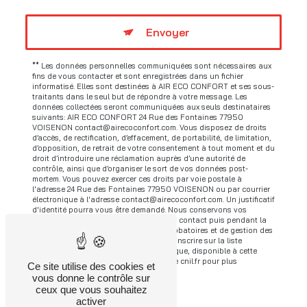
Envoyer
** Les données personnelles communiquées sont nécessaires aux
fins de vous contacter et sont enregistrées dans un fichier
informatisé. Elles sont destinées à AIR ECO CONFORT et ses sous-
traitants dans le seul but de répondre à votre message. Les
données collectées seront communiquées aux seuls destinataires
suivants: AIR ECO CONFORT 24 Rue des Fontaines 77950
VOISENON contact@airecoconfort.com. Vous disposez de droits
d’accès, de rectification, d’effacement, de portabilité, de limitation,
d’opposition, de retrait de votre consentement à tout moment et du
droit d’introduire une réclamation auprès d’une autorité de
contrôle, ainsi que d’organiser le sort de vos données post-
mortem. Vous pouvez exercer ces droits par voie postale à
l'adresse 24 Rue des Fontaines 77950 VOISENON ou par courrier
électronique à l'adresse contact@airecoconfort.com. Un justificatif
d'identité pourra vous être demandé. Nous conservons vos
données pendant la période de prise de contact puis pendant la
durée de prescription légale aux fins probatoires et de gestion des
contentieux. Vous avez le droit de vous inscrire sur la liste
d'opposition au démarchage téléphonique, disponible à cette
adresse:
Bloctel.gouv.fr
. Consultez le site cnil.fr pour plus
Ce site utilise des cookies et
d’informations sur vos droits.
vous donne le contrôle sur
ceux que vous souhaitez
activer