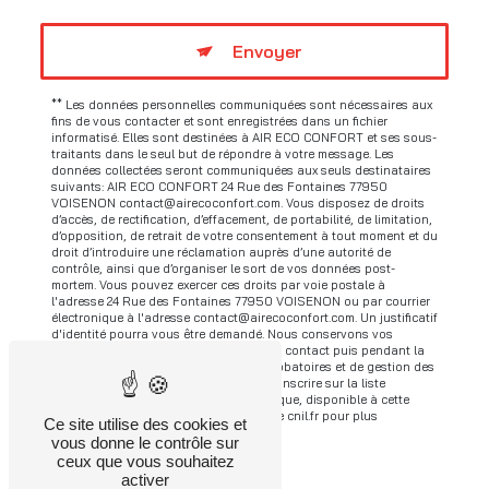
Envoyer
** Les données personnelles communiquées sont nécessaires aux
fins de vous contacter et sont enregistrées dans un fichier
informatisé. Elles sont destinées à AIR ECO CONFORT et ses sous-
traitants dans le seul but de répondre à votre message. Les
données collectées seront communiquées aux seuls destinataires
suivants: AIR ECO CONFORT 24 Rue des Fontaines 77950
VOISENON contact@airecoconfort.com. Vous disposez de droits
d’accès, de rectification, d’effacement, de portabilité, de limitation,
d’opposition, de retrait de votre consentement à tout moment et du
droit d’introduire une réclamation auprès d’une autorité de
contrôle, ainsi que d’organiser le sort de vos données post-
mortem. Vous pouvez exercer ces droits par voie postale à
l'adresse 24 Rue des Fontaines 77950 VOISENON ou par courrier
électronique à l'adresse contact@airecoconfort.com. Un justificatif
d'identité pourra vous être demandé. Nous conservons vos
données pendant la période de prise de contact puis pendant la
durée de prescription légale aux fins probatoires et de gestion des
contentieux. Vous avez le droit de vous inscrire sur la liste
d'opposition au démarchage téléphonique, disponible à cette
adresse:
Bloctel.gouv.fr
. Consultez le site cnil.fr pour plus
Ce site utilise des cookies et
d’informations sur vos droits.
vous donne le contrôle sur
ceux que vous souhaitez
activer